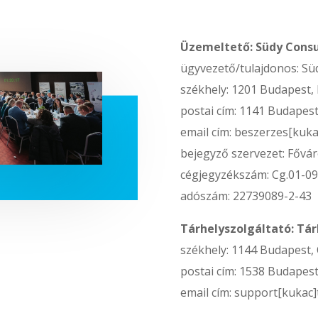
Üzemeltető: Südy Consul
ügyvezető/tulajdonos: Sü
székhely: 1201 Budapest, H
postai cím: 1141 Budapest
email cím: beszerzes[kuk
bejegyző szervezet: Fővá
cégjegyzékszám: Cg.01-0
adószám: 22739089-2-43
Tárhelyszolgáltató: Tárh
székhely: 1144 Budapest, 
postai cím: 1538 Budapest,
email cím: support[kukac]