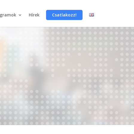
ogramok
Hírek
Csatlakozz!