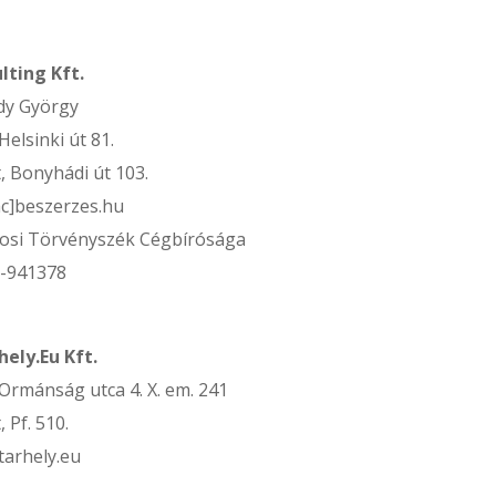
ting Kft.
dy György
elsinki út 81.
, Bonyhádi út 103.
ac]beszerzes.hu
rosi Törvényszék Cégbírósága
9-941378
ely.Eu Kft.
Ormánság utca 4. X. em. 241
 Pf. 510.
tarhely.eu