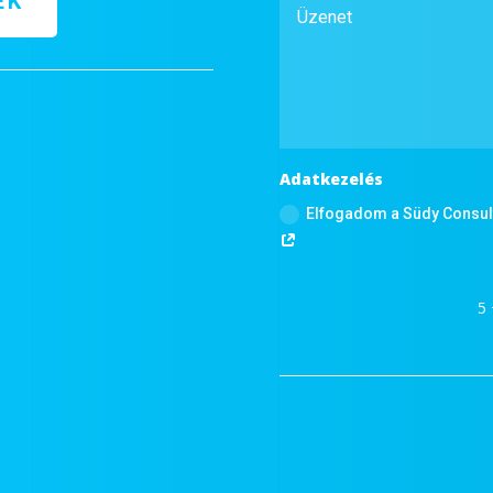
EK
Adatkezelés
Elfogadom a Südy Consult
5 