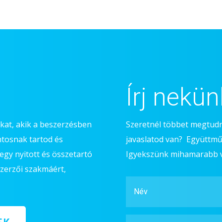
Írj nekün
okat, akik a beszerzésben
Szeretnél többet megtudn
ntosnak tartod és
javaslatod van? Együttmű
egy nyitott és összetartó
Igyekszünk mihamarabb vá
szerzői szakmáért,