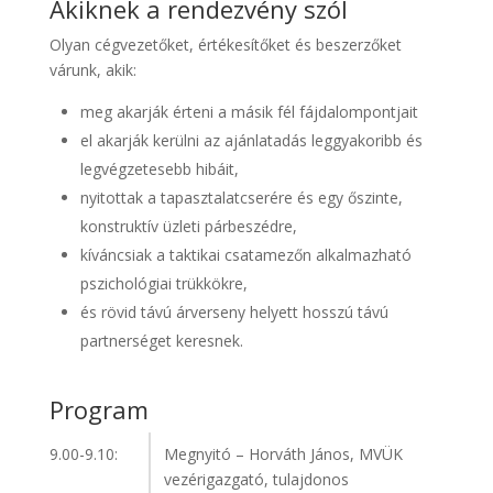
Akiknek a rendezvény szól
Olyan cégvezetőket, értékesítőket és beszerzőket
várunk, akik:
meg akarják érteni a másik fél fájdalompontjait
el akarják kerülni az ajánlatadás leggyakoribb és
legvégzetesebb hibáit,
nyitottak a tapasztalatcserére és egy őszinte,
konstruktív üzleti párbeszédre,
kíváncsiak a taktikai csatamezőn alkalmazható
pszichológiai trükkökre,
és rövid távú árverseny helyett hosszú távú
partnerséget keresnek.
Program
9.00-9.10:
Megnyitó – Horváth János, MVÜK
vezérigazgató, tulajdonos