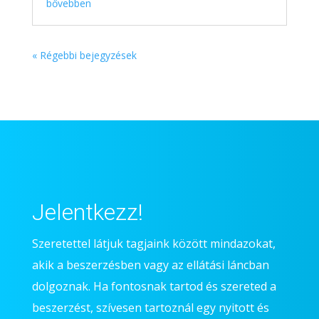
bővebben
« Régebbi bejegyzések
Jelentkezz!
Szeretettel látjuk tagjaink között mindazokat,
akik a beszerzésben vagy az ellátási láncban
dolgoznak. Ha fontosnak tartod és szereted a
beszerzést, szívesen tartoznál egy nyitott és