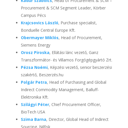
Kadur Szabolcs
, Head of Procurement & SCM –
Procurement & SCM Segment Leader, Körber
Campus Pécs
Krajcsovics László
, Purchase specialist,
Bonduelle Central Europe Kft.
Obermayer Miklós
, Head of Procurement,
Siemens Energy
Orosz Piroska
, Ellátási lánc vezető, Ganz
Transzformátor- és Villamos Forgógépgyártó Zrt.
Pézsa Noémi
, Képzési vezető, senior beszerzési
szakértő, Beszerzés.hu
Polgár Petra
, Head of Purchasing and Global
Indirect Commodity Management, Balluff-
Elektronika Kft.
Szilágyi Péter
, Chief Procurement Officer,
BioTech USA
Szima Barna
, Director, Global Head of Indirect
Sourcing, Nilfisk