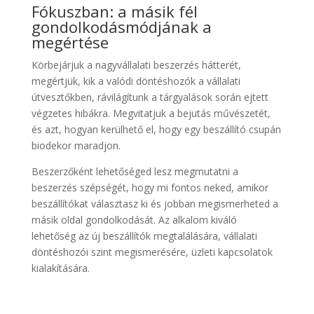
Fókuszban: a másik fél
gondolkodásmódjának a
megértése
Körbejárjuk a nagyvállalati beszerzés hátterét,
megértjük, kik a valódi döntéshozók a vállalati
útvesztőkben, rávilágítunk a tárgyalások során ejtett
végzetes hibákra. Megvitatjuk a bejutás művészetét,
és azt, hogyan kerülhető el, hogy egy beszállító csupán
biodekor maradjon.
Beszerzőként lehetőséged lesz megmutatni a
beszerzés szépségét, hogy mi fontos neked, amikor
beszállítókat választasz ki és jobban megismerheted a
másik oldal gondolkodását. Az alkalom kiváló
lehetőség az új beszállítók megtalálására, vállalati
döntéshozói szint megismerésére, üzleti kapcsolatok
kialakítására.