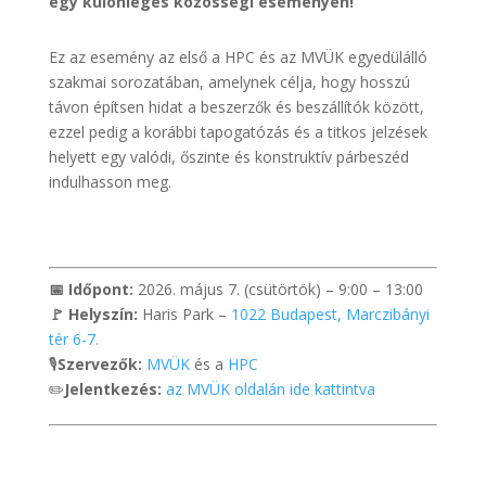
egy különleges közösségi eseményen!
Ez az esemény az első a HPC és az MVÜK egyedülálló
szakmai sorozatában, amelynek célja, hogy hosszú
távon építsen hidat a beszerzők és beszállítók között,
ezzel pedig a korábbi tapogatózás és a titkos jelzések
helyett egy valódi, őszinte és konstruktív párbeszéd
indulhasson meg.
📅 Időpont:
2026. május 7. (csütörtök) – 9:00 – 13:00
🚩 Helyszín:
Haris Park –
1022 Budapest, Marczibányi
tér 6-7.
🎙️
Szervezők:
MVÜK
és a
HPC
✏️
Jelentkezés:
az MVÜK oldalán ide kattintva