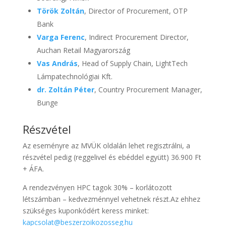
Török Zoltán
, Director of Procurement, OTP
Bank
Varga Ferenc
, Indirect Procurement Director,
Auchan Retail Magyarország
Vas András
, Head of Supply Chain, LightTech
Lámpatechnológiai Kft.
dr. Zoltán Péter
, Country Procurement Manager,
Bunge
Részvétel
Az eseményre az MVÜK oldalán lehet regisztrálni, a
részvétel pedig (reggelivel és ebéddel együtt) 36.900 Ft
+ ÁFA.
A rendezvényen HPC tagok 30% – korlátozott
létszámban – kedvezménnyel vehetnek részt.
Az ehhez
szükséges kuponkódért keress minket:
kapcsolat@beszerzoikozosseg.hu