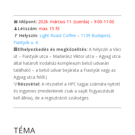
📅 Időpont:
2026. március 11. (szerda) – 9:00-11:00
♟️
Létszám
:
max. 15 fő
🚩 Helyszín:
Light Roast Coffee
–
1139 Budapest,
Fiastyúk u. 4.
🏢
Elhelyezkedés és megközelítés:
A helyszín a Váci
út – Fiastyúk utca – Madarász Viktor utca – Agyag utca
által határolt irodaház-komplexum belső udvarán
található – a belső udvar bejárata a Fiastyúk vagy az
Agyag utca felől.)
💡
Részvétel:
A részvétel a HPC tagjai számára nyitott
és ingyenes (mindenkinek csak a saját fogyasztását
kell állnia), de a regisztráció szükséges.
TÉMA