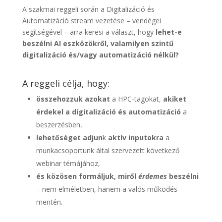
A szakmai reggeli során a Digitalizáció és
Automatizáció stream vezetése – vendégei
segítségével – arra keresi a választ, hogy
lehet-e
beszélni AI eszközökről, valamilyen szintű
digitalizáció és/vagy automatizáció nélkül?
A reggeli célja, hogy:
összehozzuk azokat
a HPC-tagokat,
akiket
érdekel a digitalizáció és automatizáció
a
beszerzésben,
lehetőséget adjun
k
aktív inputokra
a
munkacsoportunk által szervezett következő
webinar témájához,
és közösen formáljuk, miről
érdemes
beszélni
– nem elméletben, hanem a valós működés
mentén.