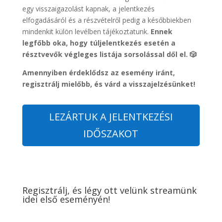
egy visszaigazolást kapnak, a jelentkezés
elfogadásáról és a részvételről pedig a későbbiekben
mindenkit külön levélben tájékoztatunk.
Ennek
legfőbb oka, hogy túljelentkezés esetén a
résztvevők végleges listája sorsolással dől el. 🎲
Amennyiben érdeklődsz az esemény iránt,
regisztrálj mielőbb, és várd a visszajelzésünket!
LEZÁRTUK A JELENTKEZÉSI
IDŐSZAKOT
Regisztrálj, és légy ott velünk streamünk
idei első eseményén!