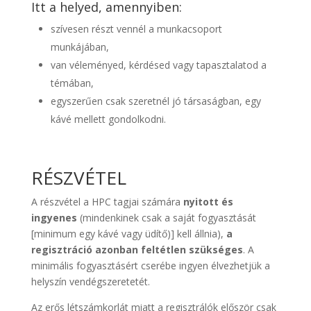
Itt a helyed, amennyiben:
szívesen részt vennél a munkacsoport
munkájában,
van véleményed, kérdésed vagy tapasztalatod a
témában,
egyszerűen csak szeretnél jó társaságban, egy
kávé mellett gondolkodni.
RÉSZVÉTEL
A részvétel a HPC tagjai számára
nyitott és
ingyenes
(mindenkinek csak a saját fogyasztását
[minimum egy kávé vagy üdítő)] kell állnia),
a
regisztráció azonban feltétlen szükséges
. A
minimális fogyasztásért cserébe ingyen élvezhetjük a
helyszín vendégszeretetét.
Az erős létszámkorlát miatt a regisztrálók először csak