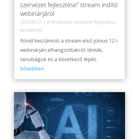
szervezet fejlesztése” stream indító
webinárjáról
2025.06.23
|
A beszerzési szervezet fejlesztése
,
beszámoló
Rövid beszámoló a stream első június 12-i
webinárján elhangzottakról: témák,
tanulságok és a következő lépés.
bővebben