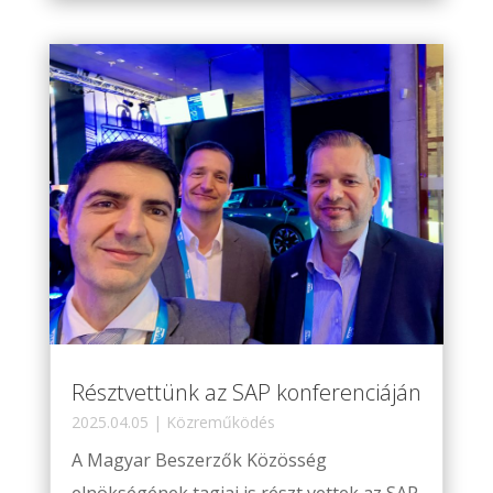
Résztvettünk az SAP konferenciáján
2025.04.05
|
Közreműködés
A Magyar Beszerzők Közösség
elnökségének tagjai is részt vettek az SAP