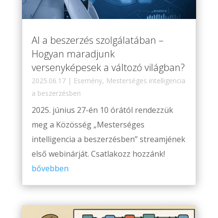
AI a beszerzés szolgálatában –
Hogyan maradjunk
versenyképesek a változó világban?
2025.06.17
|
Esemény
,
Mesterséges intelligencia
a beszerzésben
2025. június 27-én 10 órától rendezzük
meg a Közösség „Mesterséges
intelligencia a beszerzésben” streamjének
első webinárját. Csatlakozz hozzánk!
bővebben