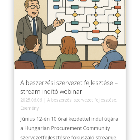
A beszerzési szervezet fejlesztése –
stream indító webinar
2025.06.06
|
A beszerzési szervezet fejlesztése
,
Esemény
Június 12-én 10 órai kezdettel indul útjára
a Hungarian Procurement Community
szervezetfejlesztésre fókuszáló streamje.