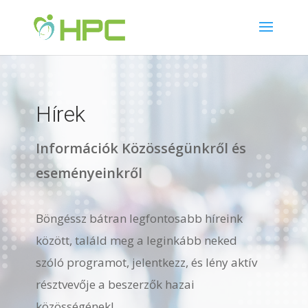
Hírek
Információk Közösségünkről és
eseményeinkről
Böngéssz bátran legfontosabb híreink
között, találd meg a leginkább neked
szóló programot, jelentkezz, és lény aktív
résztvevője a beszerzők hazai
közösségének!