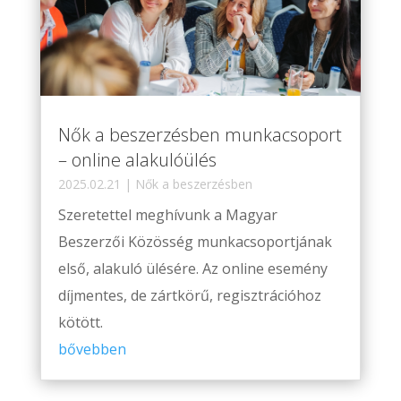
Nők a beszerzésben munkacsoport
– online alakulóülés
2025.02.21
|
Nők a beszerzésben
Szeretettel meghívunk a Magyar
Beszerzői Közösség munkacsoportjának
első, alakuló ülésére. Az online esemény
díjmentes, de zártkörű, regisztrációhoz
kötött.
bővebben